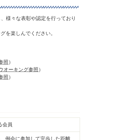
し、様々な表彰や認定を行っており
ングを楽しんでください。
参照
）
ウオーキング参照
）
参照
）
る会員
会、例会に参加して完歩した距離