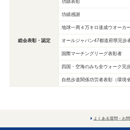
功績表彰
功績感謝
地球一周４万キロ達成ウオーカ
総会表彰・認定
オールジャパン47都道府県完歩
国際マーチングリーグ表彰者
四国・空海のみち全ウォーク完
自然歩道関係功労者表彰（環境
よくある質問・お問