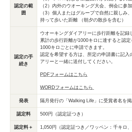
認定の範
（2）内外のウオーキング大会、例会に参
囲
（3）個人またはグループで自然に親しみ
持って歩いた距離 （朝夕の散歩を含む）
ウオーキングダイアリーに歩行距離を記録
累計の歩行距離が1000キロに達すると認
1000キロごとに申請できます。
認定を希望する方は、所定の申請書に記入
認定の手
アリーと一緒に送付してください。
続き
PDFフォームはこちら
WORDフォームはこちら
発表
隔月発行の「Walking Life」に受賞者名
認定料
500円（認定証つき）
認定料＋
1,050円（認定証つき／ワッペン：千キ