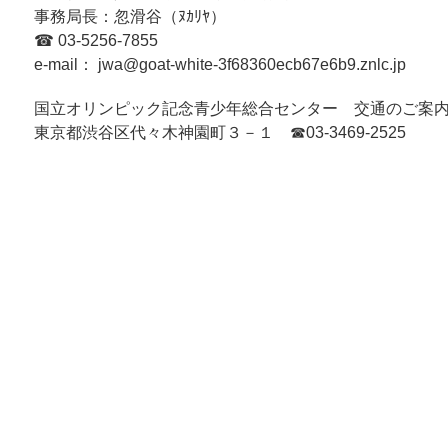
事務局長：忽滑谷（ﾇｶﾘﾔ）
☎ 03-5256-7855
e-mail： jwa@goat-white-3f68360ecb67e6b9.znlc.jp
国立オリンピック記念青少年総合センター 交通のご案
東京都渋谷区代々木神園町３－１ ☎03-3469-2525