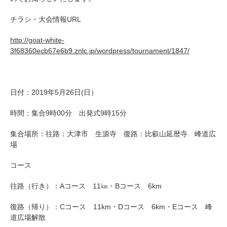
チラシ・大会情報URL
http://goat-white-
3f68360ecb67e6b9.znlc.jp/wordpress/tournament/1847/
日付：2019年5月26日(日）
時間：集合9時00分 出発式9時15分
集合場所：往路：大津市 生源寺 復路：比叡山延暦寺 峰道広
場
コース
往路（行き）：Aコース 11㎞・Bコース 6km
復路（帰り）：Cコース 11km・Dコース 6km・Eコース 峰
道広場解散