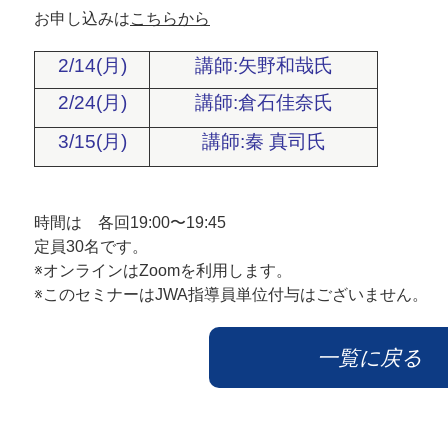
お申し込みは
こちらから
2/14(月)
講師:矢野和哉氏
2/24(月)
講師:倉石佳奈氏
3/15(月)
講師:秦 真司氏
時間は 各回19:00〜19:45
定員30名です。
※オンラインはZoomを利用します。
※このセミナーはJWA指導員単位付与はございません。
一覧に戻る