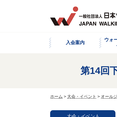
ウォ
入会案内
第14回
ホーム
>
大会・イベント
>
オール
大会・イベント