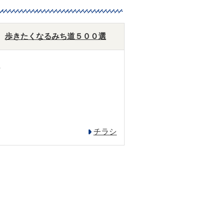
歩きたくなるみち道５００選
県
チラシ