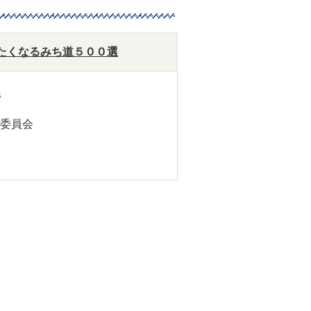
たくなるみち道５００選
県
委員会