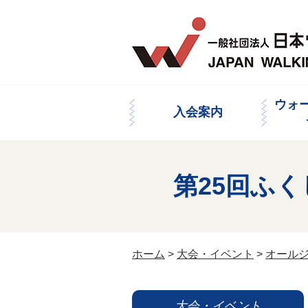
ウォ
入会案内
第25回ふ
ホーム
>
大会・イベント
>
オール
大会・イベント