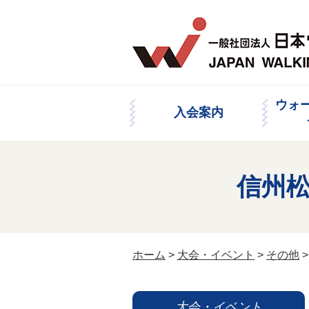
ウォ
入会案内
信州松
ホーム
>
大会・イベント
>
その他
大会・イベント