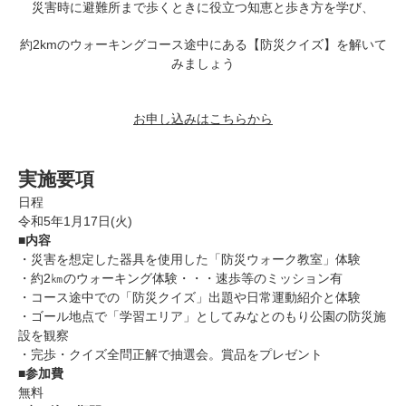
災害時に避難所まで歩くときに役立つ知恵と歩き方を学び、
約2kmのウォーキングコース途中にある【防災クイズ】を解いて
みましょう
お申し込みはこちらから
実施要項
日程
令和5年1月17日(火)
■内容
・災害を想定した器具を使用した「防災ウォーク教室」体験
・約2㎞のウォーキング体験・・・速歩等のミッション有
・コース途中での「防災クイズ」出題や日常運動紹介と体験
・ゴール地点で「学習エリア」としてみなとのもり公園の防災施
設を観察
・完歩・クイズ全問正解で抽選会。賞品をプレゼント
■参加費
無料