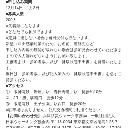
■申し込み期間
12月14日～1月3日
■募集人数
200人
※先着順になります
※どなたでも参加できます
※定員に達しない場合は当日受付も行ないます。
新型コロナ感染対策のため、お名前、連絡先など
申し込み内容の確認が取れない場合は参加見合わせていただきま
すので入力漏れがないようにお願い致します。
主催者より「参加者票」及び「健康状態申出書」を発送いたしま
す。
当日は「参加者票」及び記入済みの「健康状態申出書」を必ずご
持参ください。
■アクセス
① 阪神電鉄「岩屋」駅「春日野道」駅 徒歩約10分
② JR「灘」駅南口 徒歩12分
③ 阪急電鉄「王子公園」駅西口 徒歩20分
※駐車場はありません。公共交通機関ご利用ください。
【お問い合わせ先】
兵庫防災ウォーク事務局 一般社団法人
日本ウオーキング協会内 〒113-0034 東京都文京区湯島2-25-7
ITP本郷ビル6F TEL：03-5816-2175（受付時間：10:00～17:30/